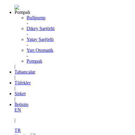
Pompalı
Bullpump
-
Dikey Şarjörlü
-
Yatay Şarjörlü
-
Yarı Otomatik
-
Pompalı
|
Tabancalar
|
Tüfekler
|
Şirket
|
İletişim
EN
|
TR