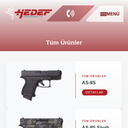
MENÜ
Tüm Ürünler
TÜM ÜRÜNLER
AS-9S
DETAYLAR
TÜM ÜRÜNLER
AS-9S Siyah