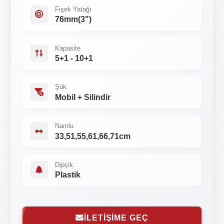
Fişek Yatağı
76mm(3")
Kapasite
5+1 - 10+1
Şok
Mobil + Silindir
Namlu
33,51,55,61,66,71cm
Dipçik
Plastik
İLETİŞİME GEÇ