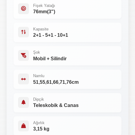
Fişek Yatağı
76mm(3")
Kapasite
2+1 - 5+1 - 10+1
Şok
Mobil + Silindir
Namlu
51,55,61,66,71,76cm
Dipçik
Teleskobik & Canas
Ağırlık
3,15 kg